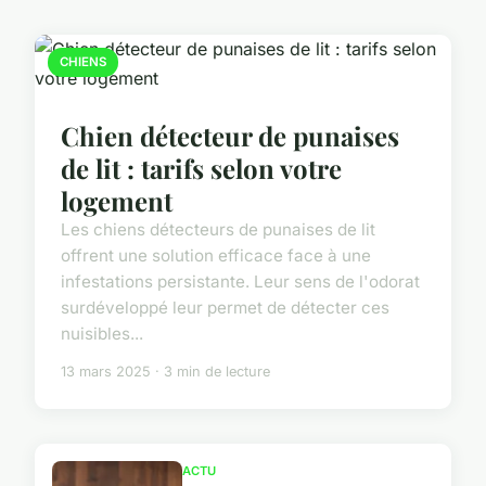
CHIENS
Chien détecteur de punaises
de lit : tarifs selon votre
logement
Les chiens détecteurs de punaises de lit
offrent une solution efficace face à une
infestations persistante. Leur sens de l'odorat
surdéveloppé leur permet de détecter ces
nuisibles...
13 mars 2025 · 3 min de lecture
ACTU