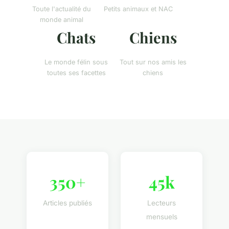
Toute l'actualité du
Petits animaux et NAC
monde animal
Chats
Chiens
Le monde félin sous
Tout sur nos amis les
toutes ses facettes
chiens
350+
45k
Articles publiés
Lecteurs
mensuels