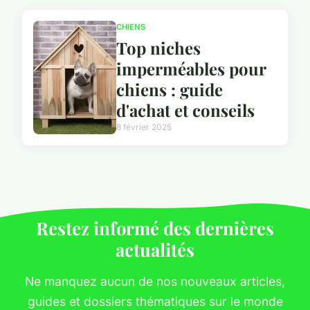
CHIENS
Top niches
imperméables pour
chiens : guide
d'achat et conseils
8 février 2025
Restez informé des dernières
actualités
Ne manquez aucun de nos nouveaux articles,
guides et dossiers thématiques sur le monde