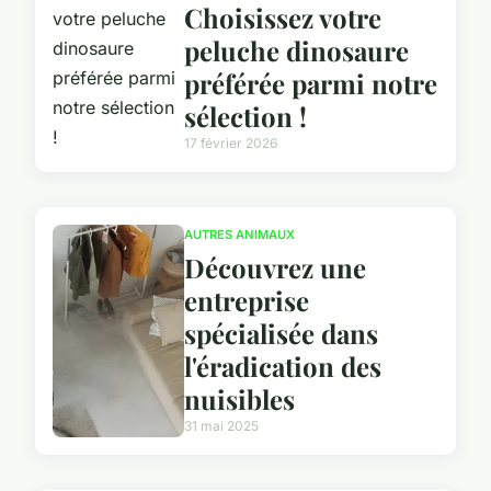
Choisissez votre
peluche dinosaure
préférée parmi notre
sélection !
17 février 2026
AUTRES ANIMAUX
Découvrez une
entreprise
spécialisée dans
l'éradication des
nuisibles
31 mai 2025