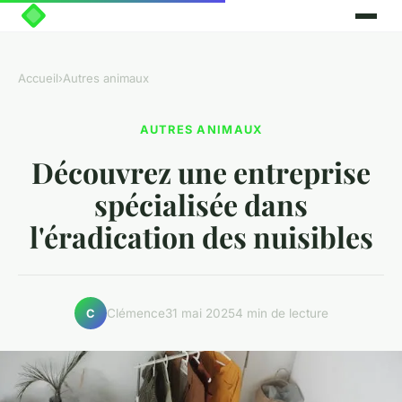
Accueil
›
Autres animaux
AUTRES ANIMAUX
Découvrez une entreprise
spécialisée dans
l'éradication des nuisibles
Clémence
31 mai 2025
4 min de lecture
C