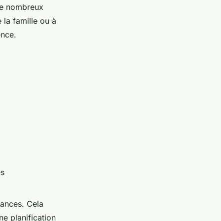
 de nombreux
la famille ou à
ence.
es
cances. Cela
ne planification