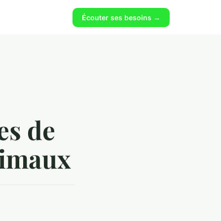
Écouter ses besoins →
es de
nimaux