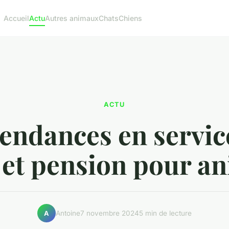
Accueil
Actu
Autres animaux
Chats
Chiens
ACTU
tendances en servic
 et pension pour a
Antoine
7 novembre 2024
5 min de lecture
A