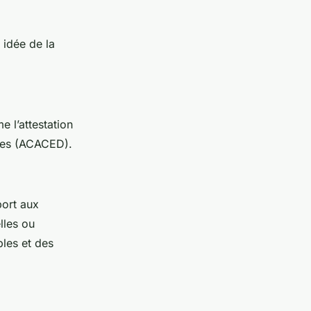
 idée de la
e l’attestation
ues (ACACED).
port aux
lles ou
bles et des