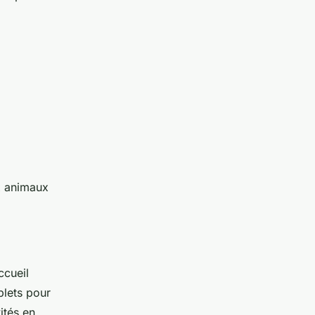
x animaux
ccueil
plets pour
ités en