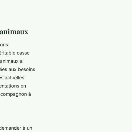
r animaux
sons
ritable casse-
 animaux a
tées aux besoins
es actuelles
entations en
re compagnon à
 demander à un